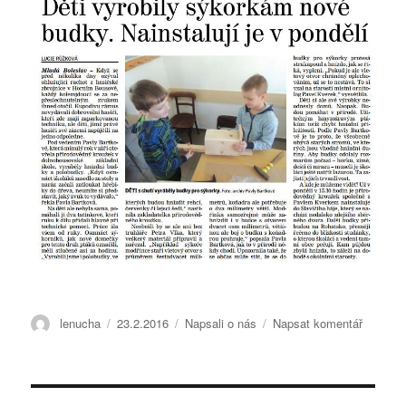
Autor:
lenucha
Publikováno:
23.2.2016
Rubriky:
Napsali o nás
Napsat komentář
pro
text
s
názvem
Článek