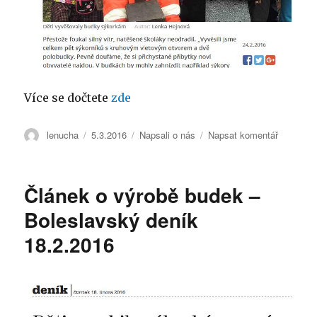
Více se dočtete
zde
Autor:
lenucha
Publikováno:
5.3.2016
Rubriky:
Napsali o nás
Napsat komentář
pro
text
s
názvem
Článek o výrobě budek –
Článek
o
Boleslavský deník
vyvěšová
18.2.2016
budek
–
Boleslav
deník
24.2.201