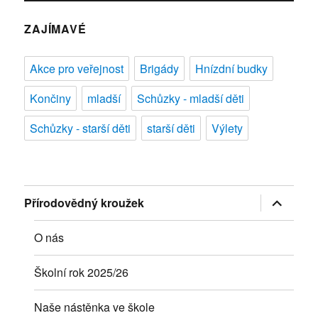
ZAJÍMAVÉ
Akce pro veřejnost
Brigády
Hnízdní budky
Končiny
mladší
Schůzky - mladší děti
Schůzky - starší děti
starší děti
Výlety
Zobrazit
Přírodovědný kroužek
podřazen
položky
O nás
Školní rok 2025/26
Naše nástěnka ve škole