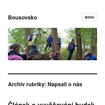
Bousovsko
MENU
Archiv rubriky: Napsali o nás
Článek o vyvěšování budek