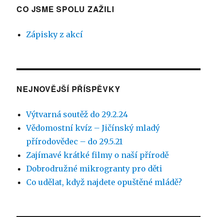
o
CO JSME SPOLU ZAŽILI
výrobě
budek
Zápisky z akcí
–
Bolesla
deník
18.2.20
NEJNOVĚJŠÍ PŘÍSPĚVKY
Výtvarná soutěž do 29.2.24
Vědomostní kvíz – Jičínský mladý
přírodovědec – do 29.5.21
Zajímavé krátké filmy o naší přírodě
Dobrodružné mikrogranty pro děti
Co udělat, když najdete opuštěné mládě?