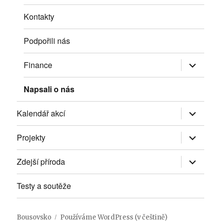
Kontakty
Podpořili nás
Zobrazit
Finance
podřazen
položky
Napsali o nás
Zobrazit
Kalendář akcí
podřazen
položky
Zobrazit
Projekty
podřazen
položky
Zobrazit
Zdejší příroda
podřazen
položky
Testy a soutěže
Bousovsko
Používáme WordPress (v češtině)