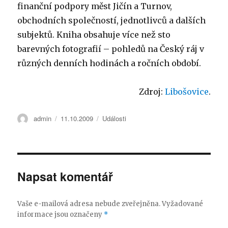
finanční podpory měst Jičín a Turnov,
obchodních společností, jednotlivců a dalších
subjektů. Kniha obsahuje více než sto
barevných fotografií – pohledů na Český ráj v
různých denních hodinách a ročních období.
Zdroj:
Libošovice
.
Autor:
admin
Publikováno:
11.10.2009
Rubriky:
Události
Napsat komentář
Vaše e-mailová adresa nebude zveřejněna.
Vyžadované
informace jsou označeny
*