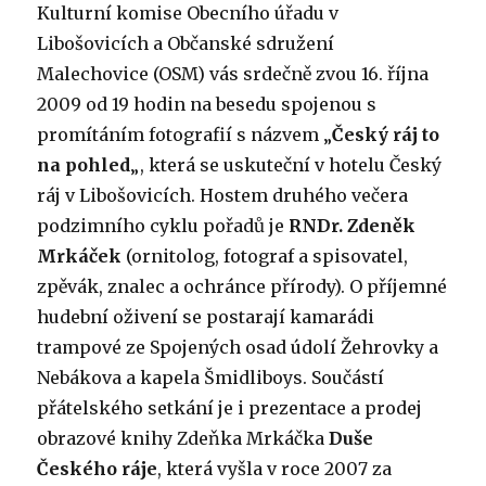
Kulturní komise Obecního úřadu v
Libošovicích a Občanské sdružení
Malechovice (OSM) vás srdečně zvou 16. října
2009 od 19 hodin na besedu spojenou s
promítáním fotografií s názvem „
Český ráj to
na pohled
„, která se uskuteční v hotelu Český
ráj v Libošovicích. Hostem druhého večera
podzimního cyklu pořadů je
RNDr. Zdeněk
Mrkáček
(ornitolog, fotograf a spisovatel,
zpěvák, znalec a ochránce přírody). O příjemné
hudební oživení se postarají kamarádi
trampové ze Spojených osad údolí Žehrovky a
Nebákova a kapela Šmidliboys. Součástí
přátelského setkání je i prezentace a prodej
obrazové knihy Zdeňka Mrkáčka
Duše
Českého ráje
, která vyšla v roce 2007 za