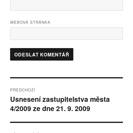
WEBOVÁ STRÁNKA
Navigace
PŘEDCHOZÍ
pro
Usnesení zastupitelstva města
Předchozí
4/2009 ze dne 21. 9. 2009
příspěvek:
příspěvek