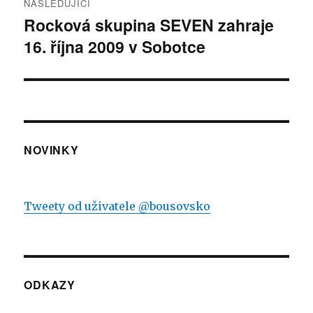
NÁSLEDUJÍCÍ
Rocková skupina SEVEN zahraje
Následující
16. října 2009 v Sobotce
příspěvek:
NOVINKY
Tweety od uživatele @bousovsko
ODKAZY