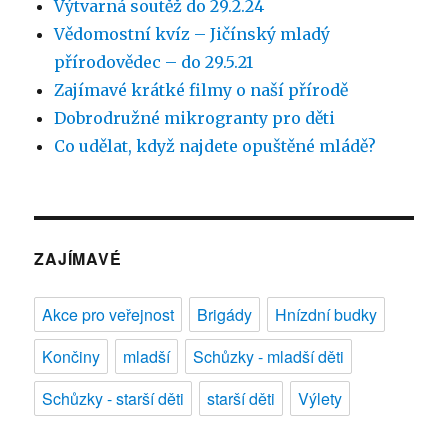
Výtvarná soutěž do 29.2.24
Vědomostní kvíz – Jičínský mladý
přírodovědec – do 29.5.21
Zajímavé krátké filmy o naší přírodě
Dobrodružné mikrogranty pro děti
Co udělat, když najdete opuštěné mládě?
ZAJÍMAVÉ
Akce pro veřejnost
Brigády
Hnízdní budky
Končiny
mladší
Schůzky - mladší děti
Schůzky - starší děti
starší děti
Výlety