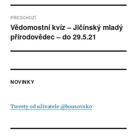
Navigace
PŘEDCHOZÍ
pro
Vědomostní kvíz – Jičínský mladý
Předchozí
přírodovědec – do 29.5.21
příspěvek:
příspěvek
NOVINKY
Tweety od uživatele @bousovsko