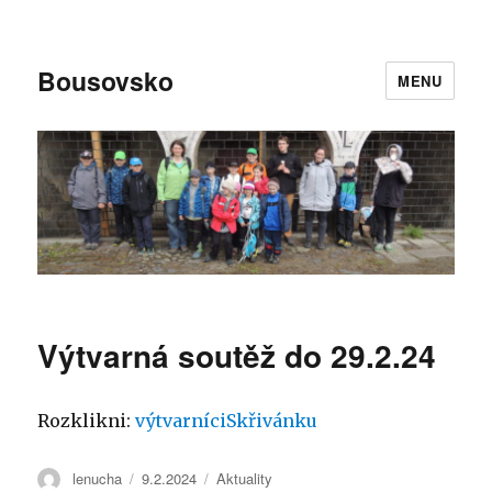
Bousovsko
MENU
Výtvarná soutěž do 29.2.24
Rozklikni:
výtvarníciSkřivánku
Autor:
lenucha
Publikováno:
9.2.2024
Rubriky:
Aktuality