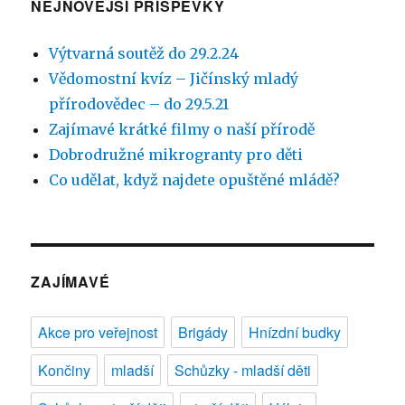
NEJNOVĚJŠÍ PŘÍSPĚVKY
Výtvarná soutěž do 29.2.24
Vědomostní kvíz – Jičínský mladý
přírodovědec – do 29.5.21
Zajímavé krátké filmy o naší přírodě
Dobrodružné mikrogranty pro děti
Co udělat, když najdete opuštěné mládě?
ZAJÍMAVÉ
Akce pro veřejnost
Brigády
Hnízdní budky
Končiny
mladší
Schůzky - mladší děti