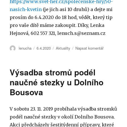
https://www.svet-her.cz/spolecenske-hry/50-
nasich-kvetin
(je jich asi 10 druhů) a dejte mi
prosím do 6.4.2020 do 18 hod, vědět, který tip
pro vaše dítě máme zakoupit. Díky, Lenka
Hejnová, 602 557 321, lenuch.s@seznam.cz
Autor:
lenucha
Publikováno:
6.4.2020
Rubriky:
Aktuality
Napsat komentář
pro
text
s
názvem
Výsadba stromů podél
Vyberte
si
naučné stezky u Dolního
hru
Bousova
pro
děti
V sobotu 23. 11. 2019 probíhala výsadba stromků
podél naučné stezky v okolí Dolního Bousova.
Akci předcházely šestitýdenní přípravy, které