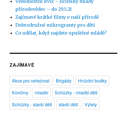
Vědomostní kvíz – Jičínský mladý
přírodovědec – do 29.5.21
Zajímavé krátké filmy o naší přírodě
Dobrodružné mikrogranty pro děti
Co udělat, když najdete opuštěné mládě?
ZAJÍMAVÉ
Akce pro veřejnost
Brigády
Hnízdní budky
Končiny
mladší
Schůzky - mladší děti
Schůzky - starší děti
starší děti
Výlety