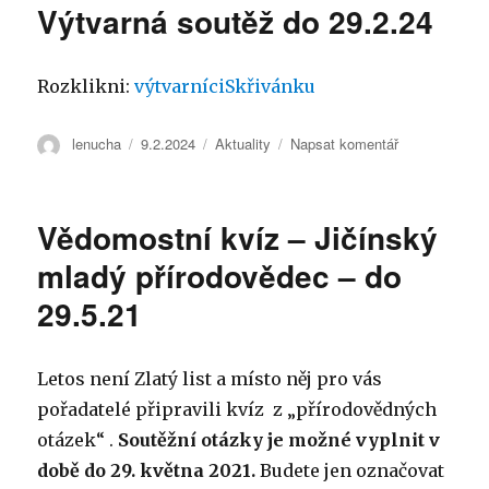
Výtvarná soutěž do 29.2.24
Rozklikni:
výtvarníciSkřivánku
Autor:
lenucha
Publikováno:
9.2.2024
Rubriky:
Aktuality
Napsat komentář
pro
text
s
názvem
Vědomostní kvíz – Jičínský
Výtvarná
soutěž
mladý přírodovědec – do
do
29.5.21
29.2.24
Letos není Zlatý list a místo něj pro vás
pořadatelé připravili kvíz z „přírodovědných
otázek“ .
Soutěžní otázky je možné vyplnit v
době do 29. května 2021.
Budete jen označovat