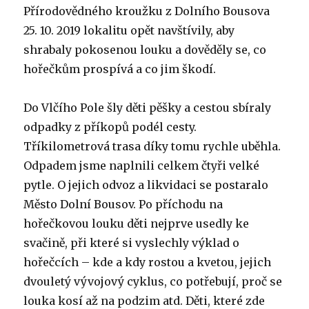
Přírodovědného kroužku z Dolního Bousova
25. 10. 2019 lokalitu opět navštívily, aby
shrabaly pokosenou louku a dověděly se, co
hořečkům prospívá a co jim škodí.
Do Vlčího Pole šly děti pěšky a cestou sbíraly
odpadky z příkopů podél cesty.
Tříkilometrová trasa díky tomu rychle uběhla.
Odpadem jsme naplnili celkem čtyři velké
pytle. O jejich odvoz a likvidaci se postaralo
Město Dolní Bousov. Po příchodu na
hořečkovou louku děti nejprve usedly ke
svačině, při které si vyslechly výklad o
hořečcích – kde a kdy rostou a kvetou, jejich
dvouletý vývojový cyklus, co potřebují, proč se
louka kosí až na podzim atd. Děti, které zde