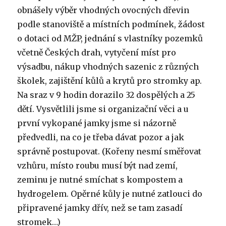
obnášely výběr vhodných ovocných dřevin
podle stanoviště a místních podmínek, žádost
o dotaci od MŽP, jednání s vlastníky pozemků
včetně Českých drah, vytyčení míst pro
výsadbu, nákup vhodných sazenic z různých
školek, zajištění kůlů a krytů pro stromky ap.
Na sraz v 9 hodin dorazilo 32 dospělých a 25
dětí. Vysvětlili jsme si organizační věci a u
první vykopané jamky jsme si názorně
předvedli, na co je třeba dávat pozor a jak
správně postupovat. (Kořeny nesmí směřovat
vzhůru, místo roubu musí být nad zemí,
zeminu je nutné smíchat s kompostem a
hydrogelem. Opěrné kůly je nutné zatlouci do
připravené jamky dřív, než se tam zasadí
stromek…)