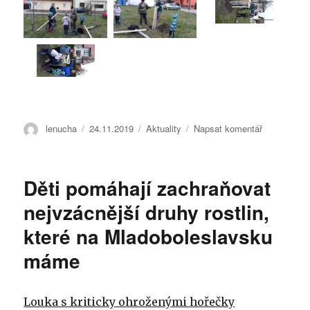
Autor:
lenucha
Publikováno:
24.11.2019
Rubriky:
Aktuality
Napsat komentář
pro
text
s
názvem
Děti pomáhají zachraňovat
Výsadba
stromů
nejvzácnější druhy rostlin,
podél
které na Mladoboleslavsku
naučné
stezky
máme
u
Dolního
Bousova
Louka s kriticky ohroženými hořečky