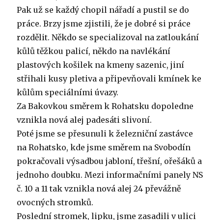
Pak už se každý chopil nářadí a pustil se do
práce. Brzy jsme zjistili, že je dobré si práce
rozdělit. Někdo se specializoval na zatloukání
kůlů těžkou palicí, někdo na navlékání
plastových košilek na kmeny sazenic, jiní
střihali kusy pletiva a připevňovali kmínek ke
kůlům speciálními úvazy.
Za Bakovkou směrem k Rohatsku dopoledne
vznikla nová alej padesáti slivoní.
Poté jsme se přesunuli k železniční zastávce
na Rohatsko, kde jsme směrem na Svobodín
pokračovali výsadbou jabloní, třešní, ořešáků a
jednoho doubku. Mezi informačními panely NS
č. 10 a 11 tak vznikla nová alej 24 převážně
ovocných stromků.
Poslední stromek, lipku, jsme zasadili v ulici