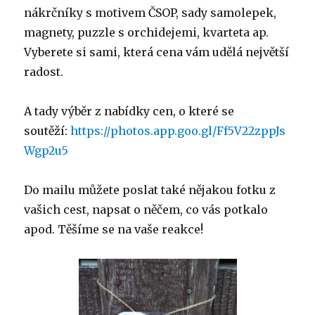
nákrčníky s motivem ČSOP, sady samolepek,
magnety, puzzle s orchidejemi, kvarteta ap.
Vyberete si sami, která cena vám udělá největší
radost.
A tady výběr z nabídky cen, o které se
soutěží:
https://photos.app.goo.gl/Ff5V22zppJs
Wgp2u5
Do mailu můžete poslat také nějakou fotku z
vašich cest, napsat o něčem, co vás potkalo
apod. Těšíme se na vaše reakce!