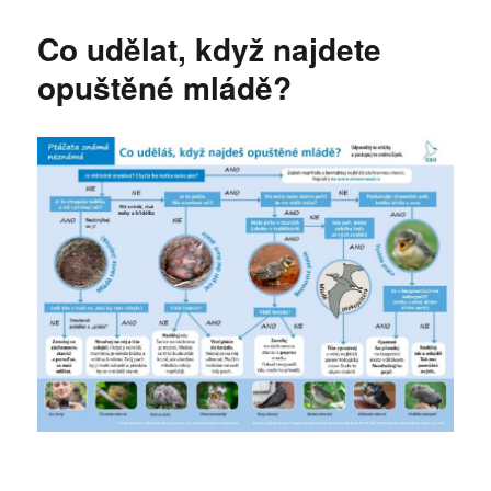
s
názvem
Co udělat, když najdete
Dobrodružné
mikrogranty
opuštěné mládě?
pro
děti