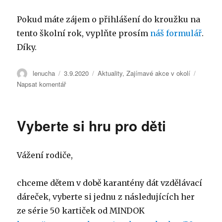
ceny
Pokud máte zájem o přihlášení do kroužku na
tento školní rok, vyplňte prosím
náš formulář
.
Díky.
Autor:
lenucha
Publikováno:
3.9.2020
Rubriky:
Aktuality
,
Zajímavé akce v okolí
Napsat komentář
pro
text
s
názvem
Vyberte si hru pro děti
Přihlášení
na
kroužek
Vážení rodiče,
v
roce
2020/21
chceme dětem v době karantény dát vzdělávací
dáreček, vyberte si jednu z následujících her
ze série 50 kartiček od MINDOK