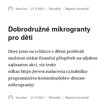
Autor:
lenucha
Publikováno:
21.5.2021
Rubriky:
Aktuality
Napsat komentář
pro
text
s
názvem
Dobrodružné mikrogranty
Vědomostní
kvíz
pro děti
–
Jičínský
mladý
Dnes jsme na schůzce s dětmi probírali
přírodovědec
možnost získat finanční příspěvek na nějakou
–
do
zajímavou akci, viz tento
29.5.21
odkaz https://www.nadacevia.cz/nabidka-
programu/ziva-komunita/dobro-druzne-
mikrogranty/
Autor:
lenucha
Publikováno:
21.5.2021
Rubriky:
Aktuality
Napsat komentář
pro
text