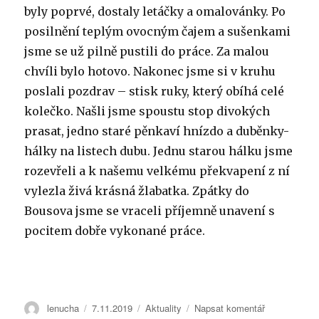
byly poprvé, dostaly letáčky a omalovánky. Po
posilnění teplým ovocným čajem a sušenkami
jsme se už pilně pustili do práce. Za malou
chvíli bylo hotovo. Nakonec jsme si v kruhu
poslali pozdrav – stisk ruky, který obíhá celé
kolečko. Našli jsme spoustu stop divokých
prasat, jedno staré pěnkaví hnízdo a duběnky-
hálky na listech dubu. Jednu starou hálku jsme
rozevřeli a k našemu velkému překvapení z ní
vylezla živá krásná žlabatka. Zpátky do
Bousova jsme se vraceli příjemně unavení s
pocitem dobře vykonané práce.
Autor:
lenucha
Publikováno:
7.11.2019
Rubriky:
Aktuality
Napsat komentář
pro