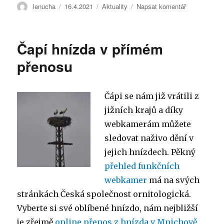
Autor:
lenucha
Publikováno:
16.4.2021
Rubriky:
Aktuality
Napsat komentář
pro
text
s
názvem
Čapí hnízda v přímém
Co
udělat,
přenosu
když
najdete
opuštěné
Čápi se nám již vrátili z
mládě?
jižních krajů a díky
webkamerám můžete
sledovat naživo dění v
jejich hnízdech. Pěkný
přehled funkčních
webkamer
má na svých
stránkách Česká společnost ornitologická.
Vyberte si své oblíbené hnízdo, nám nejbližší
je zřejmě
online přenos z hnízda v Mnichově