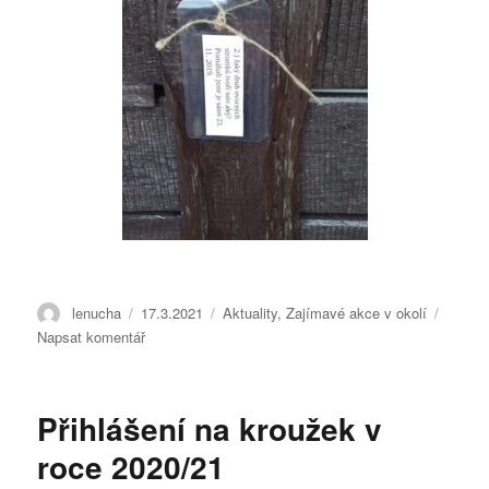
Autor:
lenucha
Publikováno:
17.3.2021
Rubriky:
Aktuality
,
Zajímavé akce v okolí
Napsat komentář
pro
text
s
názvem
Přihlášení na kroužek v
Hra
o
roce 2020/21
zajímavé