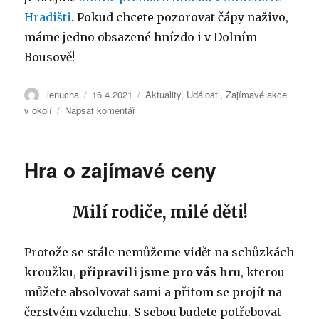
Hradišti
. Pokud chcete pozorovat čápy naživo,
máme jedno obsazené hnízdo i v Dolním
Bousově!
Autor:
lenucha
Publikováno:
16.4.2021
Rubriky:
Aktuality
,
Události
,
Zajímavé akce
v okolí
Napsat komentář
pro
text
s
názvem
Hra o zajímavé ceny
Čapí
hnízda
v
Milí rodiče, milé děti!
přímém
přenosu
Protože se stále nemůžeme vidět na schůzkách
kroužku,
připravili jsme pro vás hru
, kterou
můžete absolvovat sami a přitom se projít na
čerstvém vzduchu. S sebou budete potřebovat