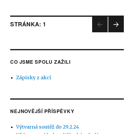
text
s
názvem
Děti
Navigace
STRÁNKA:
1
pomáhají
zachraňovat
DALŠ
pro
nejvzácnější
Í
druhy
STRÁ
příspěvky
NKA
rostlin,
které
CO JSME SPOLU ZAŽILI
na
Mladobolesl
máme
Zápisky z akcí
NEJNOVĚJŠÍ PŘÍSPĚVKY
Výtvarná soutěž do 29.2.24