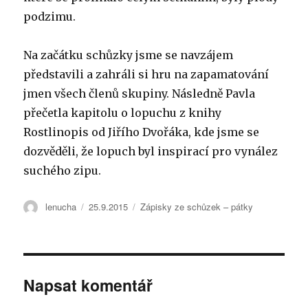
podzimu.
Na začátku schůzky jsme se navzájem
představili a zahráli si hru na zapamatování
jmen všech členů skupiny. Následně Pavla
přečetla kapitolu o lopuchu z knihy
Rostlinopis od Jiřího Dvořáka, kde jsme se
dozvěděli, že lopuch byl inspirací pro vynález
suchého zipu.
Autor:
lenucha
Publikováno:
25.9.2015
Rubriky:
Zápisky ze schůzek – pátky
Napsat komentář