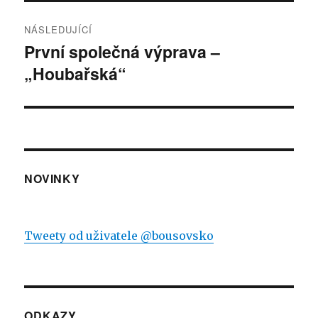
NÁSLEDUJÍCÍ
První společná výprava –
Následující
„Houbařská“
příspěvek:
NOVINKY
Tweety od uživatele @bousovsko
ODKAZY