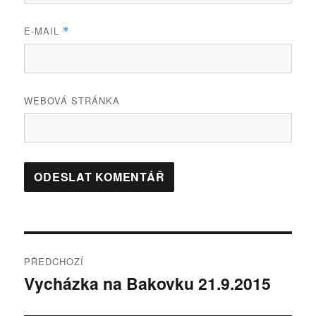
E-MAIL
*
WEBOVÁ STRÁNKA
Navigace
PŘEDCHOZÍ
pro
Vycházka na Bakovku 21.9.2015
Předchozí
příspěvek:
příspěvek