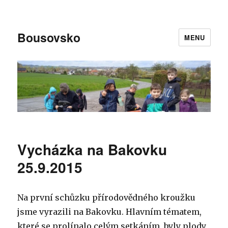
Bousovsko
MENU
Vycházka na Bakovku
25.9.2015
Na první schůzku přírodovědného kroužku
jsme vyrazili na Bakovku. Hlavním tématem,
které se prolínalo celým setkáním, byly plody