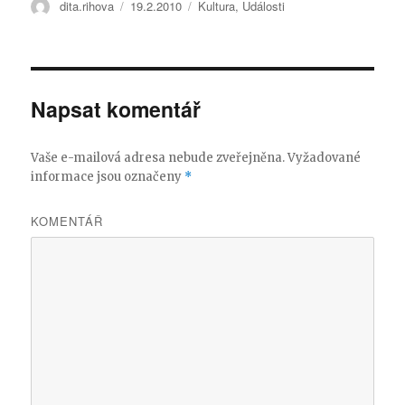
Autor:
dita.rihova
Publikováno:
19.2.2010
Rubriky:
Kultura
,
Události
Napsat komentář
Vaše e-mailová adresa nebude zveřejněna.
Vyžadované
informace jsou označeny
*
KOMENTÁŘ