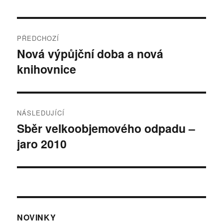
Navigace
PŘEDCHOZÍ
pro
Nová výpůjční doba a nová
Předchozí
knihovnice
příspěvek:
příspěvek
NÁSLEDUJÍCÍ
Sběr velkoobjemového odpadu –
Následující
jaro 2010
příspěvek:
NOVINKY