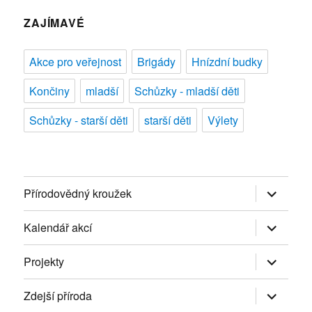
ZAJÍMAVÉ
Akce pro veřejnost
Brigády
Hnízdní budky
Končiny
mladší
Schůzky - mladší děti
Schůzky - starší děti
starší děti
Výlety
Zobrazit
Přírodovědný kroužek
podřazen
položky
Zobrazit
Kalendář akcí
podřazen
položky
Zobrazit
Projekty
podřazen
položky
Zobrazit
Zdejší příroda
podřazen