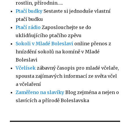
rostlin, přírodnin…..
Ptačí budky
Sestavte si jednoduše vlastní
ptačí budku
Ptačí rádio
Zaposlouchejte se do
uklidňujícího ptačího zpěvu
Sokoli v Mladé Boleslavi
online přenos z
hnízdění sokolů na komíně v Mladé
Boleslavi
Včelísek
zábavný časopis pro mladé včelaře,
spousta zajímavých informací ze světa včel
a včelaření
Zaměřeno na slavíky
Blog zejména a nejen o
slavících a přírodě Boleslavska