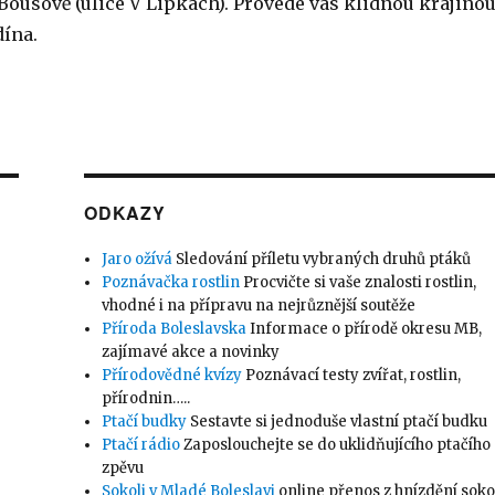
Bousově (ulice V Lipkách). Provede vás klidnou krajino
ína.
ODKAZY
Jaro ožívá
Sledování příletu vybraných druhů ptáků
Poznávačka rostlin
Procvičte si vaše znalosti rostlin,
vhodné i na přípravu na nejrůznější soutěže
Příroda Boleslavska
Informace o přírodě okresu MB,
zajímavé akce a novinky
Přírodovědné kvízy
Poznávací testy zvířat, rostlin,
přírodnin…..
Ptačí budky
Sestavte si jednoduše vlastní ptačí budku
Ptačí rádio
Zaposlouchejte se do uklidňujícího ptačího
zpěvu
Sokoli v Mladé Boleslavi
online přenos z hnízdění soko