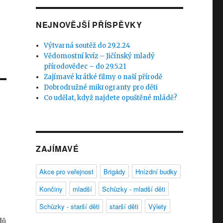
u
NEJNOVĚJŠÍ PŘÍSPĚVKY
Výtvarná soutěž do 29.2.24
Vědomostní kvíz – Jičínský mladý
přírodovědec – do 29.5.21
Zajímavé krátké filmy o naší přírodě
Dobrodružné mikrogranty pro děti
Co udělat, když najdete opuštěné mládě?
ZAJÍMAVÉ
Akce pro veřejnost
Brigády
Hnízdní budky
Končiny
mladší
Schůzky - mladší děti
Schůzky - starší děti
starší děti
Výlety
lů