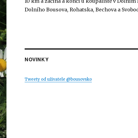
10 km a začíná a končí u koupaliště v Dolním 
Dolního Bousova, Rohatska, Bechova a Svobod
NOVINKY
Tweety od uživatele @bousovsko